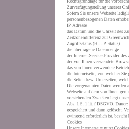
Rechtsgrundlage für die vorbeschri
Zurverfügungstellung unseres Onl
Sofern Sie unsere Webseite ledigl
personenbezogenen Daten erhoben,
IP-Adresse
das Datum und die Uhrzeit des Zugr
Zeitzonendifferenz zur Greenwi
Zugriffsstatus (HTTP-Status)
die übertragene Datenmenge
der Internet-Service-Provider des
der von Ihnen verwendete Browse
das von Ihnen verwendete Betrie
die Internetseite, von welcher Sie 
die Seiten bzw. Unterseiten, welch
Die vorgenannten Daten werden als
Webseite auf dem von Ihnen genutz
vorstehenden Zwecken liegt unser 
Abs. 1 S. 1 lit. f DSGVO. Dauer:
gespeichert und dann gelöscht. Ver
zwingend erforderlich ist, besteht
Cookies
Unsere Internetseite nutzt Cookie