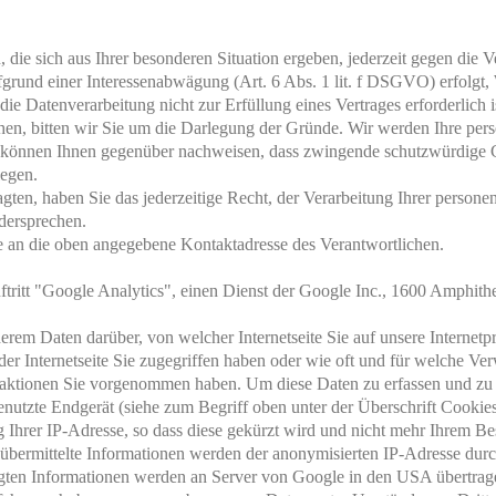
die sich aus Ihrer besonderen Situation ergeben, jederzeit gegen die V
rund einer Interessenabwägung (Art. 6 Abs. 1 lit. f DSGVO) erfolgt, 
ie Datenverarbeitung nicht zur Erfüllung eines Vertrages erforderlich 
en, bitten wir Sie um die Darlegung der Gründe. Wir werden Ihre per
ir können Ihnen gegenüber nachweisen, dass zwingende schutzwürdige 
iegen.
en, haben Sie das jederzeitige Recht, der Verarbeitung Ihrer person
dersprechen.
te an die oben angegebene Kontaktadresse des Verantwortlichen.
uftritt "Google Analytics", einen Dienst der Google Inc., 1600 Amphit
derem Daten darüber, von welcher Internetseite Sie auf unsere Internetp
der Internetseite Sie zugegriffen haben oder wie oft und für welche Ver
raktionen Sie vorgenommen haben. Um diese Daten zu erfassen und zu s
enutzte Endgerät (siehe zum Begriff oben unter der Überschrift Cookie
hrer IP-Adresse, so dass diese gekürzt wird und nicht mehr Ihrem Besu
übermittelte Informationen werden der anonymisierten IP-Adresse dur
eugten Informationen werden an Server von Google in den USA übertrag