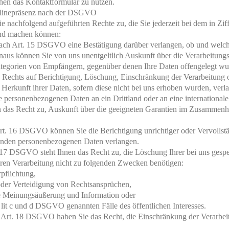
hen das Kontaktformular zu nutzen.
Onlinepräsenz nach der DSGVO
achfolgend aufgeführten Rechte zu, die Sie jederzeit bei dem in Ziff
end machen können:
nach Art. 15 DSGVO eine Bestätigung darüber verlangen, ob und welc
naus können Sie von uns unentgeltlich Auskunft über die Verarbeitung
tegorien von Empfängern, gegenüber denen Ihre Daten offengelegt wur
s Rechts auf Berichtigung, Löschung, Einschränkung der Verarbeitung 
Herkunft ihrer Daten, sofern diese nicht bei uns erhoben wurden, verla
e personenbezogenen Daten an ein Drittland oder an eine internationale
hnen das Recht zu, Auskunft über die geeigneten Garantien im Zusammen
t. 16 DSGVO können Sie die Berichtigung unrichtiger oder Vervollstä
fenden personenbezogenen Daten verlangen.
17 DSGVO steht Ihnen das Recht zu, die Löschung Ihrer bei uns gesp
eren Verarbeitung nicht zu folgenden Zwecken benötigen:
rpflichtung,
er Verteidigung von Rechtsansprüchen,
ie Meinungsäußerung und Information oder
 lit c und d DSGVO genannten Fälle des öffentlichen Interesses.
Art. 18 DSGVO haben Sie das Recht, die Einschränkung der Verarbei