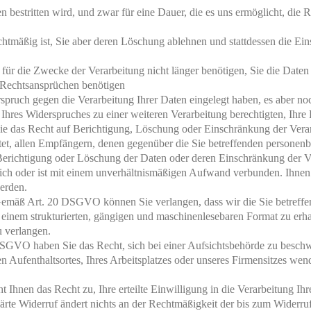
n bestritten wird, und zwar für eine Dauer, die es uns ermöglicht, die
chtmäßig ist, Sie aber deren Löschung ablehnen und stattdessen die E
für die Zwecke der Verarbeitung nicht länger benötigen, Sie die Date
Rechtsansprüchen benötigen
uch gegen die Verarbeitung Ihrer Daten eingelegt haben, es aber noch 
z Ihres Widerspruches zu einer weiteren Verarbeitung berechtigten, Ihr
Sie das Recht auf Berichtigung, Löschung oder Einschränkung der Vera
htet, allen Empfängern, denen gegenüber die Sie betreffenden personen
erichtigung oder Löschung der Daten oder deren Einschränkung der Ver
lich oder ist mit einem unverhältnismäßigen Aufwand verbunden. Ihnen 
erden.
 Gemäß Art. 20 DSGVO können Sie verlangen, dass wir die Sie betreff
in einem strukturierten, gängigen und maschinenlesebaren Format zu erh
u verlangen.
GVO haben Sie das Recht, sich bei einer Aufsichtsbehörde zu beschw
en Aufenthaltsortes, Ihres Arbeitsplatzes oder unseres Firmensitzes wen
hnen das Recht zu, Ihre erteilte Einwilligung in die Verarbeitung Ihr
ärte Widerruf ändert nichts an der Rechtmäßigkeit der bis zum Widerruf