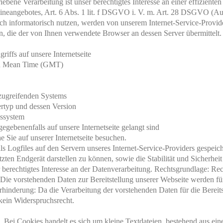
ebene Verarbeitung ist unser berechtigtes Interesse an einer effizienten
ineangebotes, Art. 6 Abs. 1 lit. f DSGVO i. V. m. Art. 28 DSGVO (Auf
ich informatorisch nutzen, werden von unserem Internet-Service-Provid
 die der von Ihnen verwendete Browser an dessen Server übermittelt.
iffs auf unsere Internetseite
ch Mean Time (GMT)
 zugreifenden Systems
rtyp und dessen Version
bssystem
gegebenenfalls auf unsere Internetseite gelangt sind
e Sie auf unserer Internetseite besuchen.
 Logfiles auf den Servern unseres Internet-Service-Providers gespeicher
ten Endgerät darstellen zu können, sowie die Stabilität und Sicherheit
berechtigtes Interesse an der Datenverarbeitung. Rechtsgrundlage: Rech
 Die vorstehenden Daten zur Bereitstellung unserer Webseite werden f
hinderung: Da die Verarbeitung der vorstehenden Daten für die Bereitste
 kein Widerspruchsrecht.
s. Bei Cookies handelt es sich um kleine Textdateien, bestehend aus ei