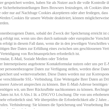
r gespeichert werden, haben Sie als Nutzer auch die volle Kontrolle
ie Sicherheitseinstellungen Ihres Browsers festzulegen, ob Cookies übe
 oder nur auf Nachfrage Cookies akzeptieren oder aber festlegen, das
Werden Cookies für unsere Website deaktiviert, können möglicherweise 
erden.
sonenbezogenen Daten, sobald der Zweck der Speicherung erreicht ist od
 erfolgt nur, wenn uns dies durch nationale oder europäische Vorschri
erfolgt in diesem Fall dann, wenn die in den jeweiligen Vorschriften v
enötigen Ihre Daten zur Erfüllung eines zwischen uns geschlossenen Ver
rteidigung von Rechtsansprüchen erforderlich ist.
mular, E-Mail, Soziale Medien oder Telefon
r Internetpräsenz angebotene Kontaktformular nutzen oder uns per E-Ma
er personenbezogene Daten zur Verfügung stellen, werden diese Daten
eichert und weiterverarbeitet. Diese Daten werden nur zur Korrespond
ne verschlüsselte SSL- Verbindung. Eine Weitergabe Ihrer Daten an Drit
nserer Antwort ansprechen zu können. Ihre E-Mail-Adresse benötigen 
enötigen wir, um Ihrer Rückrufbitte nachkommen zu können. Rechtsgru
 Daten ist Art. 6 Abs.1 lit. a DSGVO Löschung: Die von uns erhoben
mehr erforderlich sind. Wir überprüfen die Erforderlichkeit alle 2 Jahr
rrufen. Verhinderung: Sie können die Speicherung und Verarbeitung I