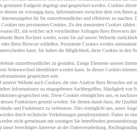
n genutzten Endgerät abgelegt und gespeichert werden. Cookies über
r dienen sie vorrangig dazu, Informationen zwischen dem von Ihnen g
Internetangebot für Sie nutzerfreundlicher und effektiver zu machen. D
 Cookies uns persistenten Cookies. Zu den transienten Cookies zählen
Session-ID, mit welcher sich verschiedene Anfragen Ihres Browsers d
ebseite Ihren Rechner wieder, wenn Sie auf unsere Webseite zurückke
 oder Ihren Browser schließen. Persistente Cookies werden automatisi
unterscheiden kann. Sie haben die Möglichkeit, diese Cookies in den Si
bsite nutzerfreundlicher zu gestalten. Einige Elemente unserer Internet
em Seitenwechsel identifiziert werden kann. In diesen Cookies können
nformationen gespeichert sein.
unserer Website auch Cookies, die eine Analyse Ihres Besuches auf un
ndere Informationen zu eingegebenen Suchbegriffen, Häufigkeit von Se
tionen gespeichert sein. Diese Cookies ermöglichen uns, es nachzuvo
nd dessen Funktionen genutzt werden. Sie dienen damit dazu, die Qualitä
r Inhalte und Funktionen zu verbessern. Dies ermöglicht uns, unser Ange
werden durch technische Vorkehrungen pseudonymisiert. Daher ist ein
werden nicht gemeinsam mit sonstigen Sie betreffenden personenbezog
unser berechtigtes Interesse an der Datenverarbeitung. Rechtsgrundlage h